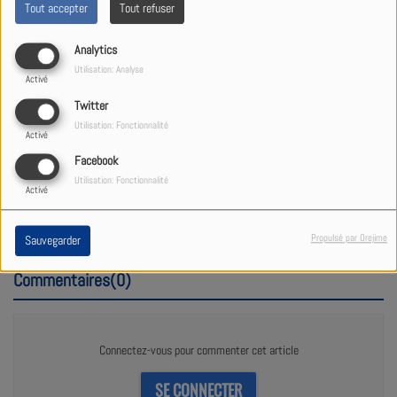
Tout accepter
Tout refuser
Analytics
Utilisation: Analyse
Activé
Twitter
Utilisation: Fonctionnalité
Activé
Facebook
10 SEPTEMBRE 2020
Utilisation: Fonctionnalité
Activé
Regarder l'interview de David PICARD directeur de Radio
Studio 1
Propulsé par Orejime
Sauvegarder
Commentaires(0)
Connectez-vous pour commenter cet article
SE CONNECTER