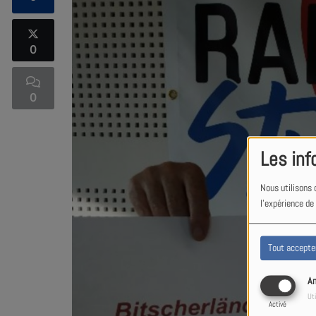
0
0
Les inf
Nous utilisons 
l'expérience de
Tout accepte
An
Uti
Activé