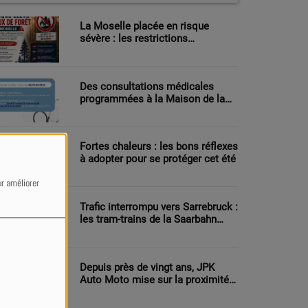
La Moselle placée en risque
sévère : les restrictions
renforcées face au danger
d’incendie
Des consultations médicales
programmées à la Maison de la
Santé de Bitche
Fortes chaleurs : les bons réflexes
à adopter pour se protéger cet été
ur améliorer
Trafic interrompu vers Sarrebruck :
les tram-trains de la Saarbahn
reprennent progressivement du
service
Depuis près de vingt ans, JPK
Auto Moto mise sur la proximité
et la polyvalence à Montbronn