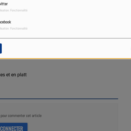
itter
lisation: Fonctionnalité
acebook
lisation: Fonctionnalité
es et en platt
pour commenter cet article
 CONNECTER