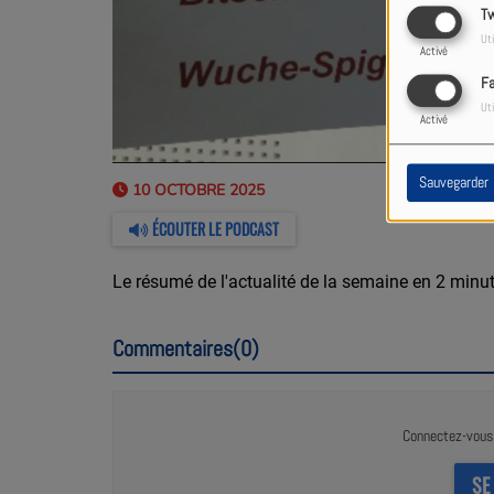
Tw
Uti
Activé
F
Uti
Activé
Sauvegarder
10 OCTOBRE 2025
ÉCOUTER LE PODCAST
Le résumé de l'actualité de la semaine en 2 minut
Commentaires(0)
Connectez-vous 
SE