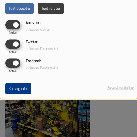
Tout accepter
Tout refuser
Analytics
Utilisation: Analyse
Activé
Twitter
Utilisation: Fonctionnalité
Activé
Facebook
Utilisation: Fonctionnalité
Activé
Propulsé par Orejime
Sauvegarder