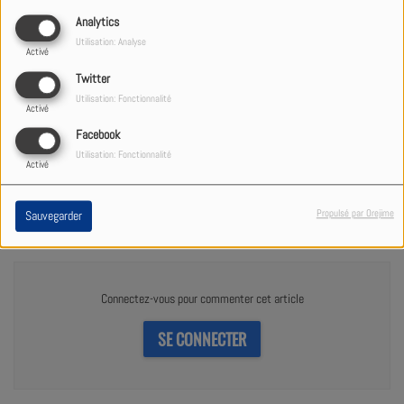
Analytics
Utilisation: Analyse
Activé
Twitter
Utilisation: Fonctionnalité
Activé
Facebook
19 AOÛT 2020
Utilisation: Fonctionnalité
Activé
Teaser Radio Studio 1
Propulsé par Orejime
Sauvegarder
Commentaires(0)
Connectez-vous pour commenter cet article
SE CONNECTER