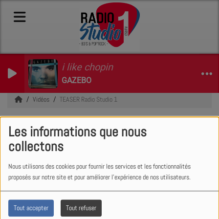
i like chopin
GAZEBO
Vidéos
TEASER Radio Studio 1
TEASER Radio Studio 1
Les informations que nous
collectons
Nous utilisons des cookies pour fournir les services et les fonctionnalités
proposés sur notre site et pour améliorer l'expérience de nos utilisateurs.
Tout accepter
Tout refuser