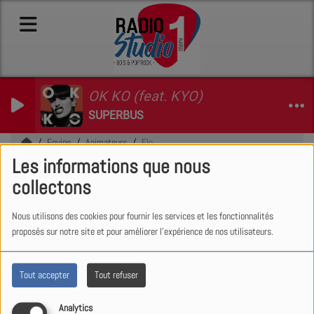
OK KO (feat. KYO)
SUPERBUS
Equipe
Animateurs
Flo
Les informations que nous
Flo
collectons
Nous utilisons des cookies pour fournir les services et les fonctionnalités
proposés sur notre site et pour améliorer l'expérience de nos utilisateurs.
Flo c'est de l'énergie à l'état brut.
Tout accepter
Tout refuser
Musique et bonnes nouvelles vous
sont servies sur un ton résolument
Analytics