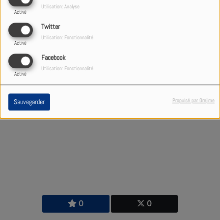
solaire.
Utilisation: Analyse
Activé
Twitter
Utilisation: Fonctionnalité
Activé
Facebook
9900 VUES
Utilisation: Fonctionnalité
Activé
Propulsé par Orejime
Sauvegarder
0
0