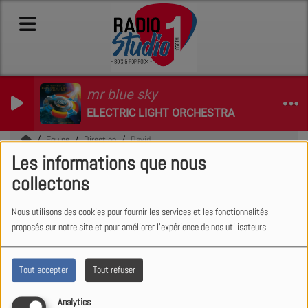
mr blue sky
ELECTRIC LIGHT ORCHESTRA
Equipe
Direction
David
Les informations que nous
David
collectons
Nous utilisons des cookies pour fournir les services et les fonctionnalités
proposés sur notre site et pour améliorer l'expérience de nos utilisateurs.
Directeur et animateur, David
PICARD c'est le métronome de la
Tout accepter
Tout refuser
radio.
Analytics