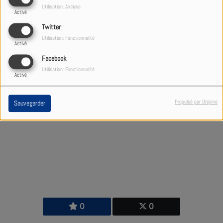
Infos pratiques
, news et autres
Utilisation: Analyse
Activé
rubriques culinaires
aurant
Twitter
désormais encore plus de saveurs.
Utilisation: Fonctionnalité
Activé
Facebook
8831 VUES
Utilisation: Fonctionnalité
Activé
Propulsé par Orejime
Sauvegarder
0
0